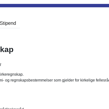
Stipend
skap
t
irkeregnskap.
mi- og regnskapsbestemmelser som gjelder for kirkelige fellesr