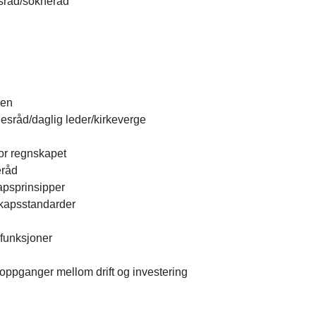
tsråd/sokneråd
ken
esråd/daglig leder/kirkeverge
for regnskapet
neråd
psprinsipper
kapsstandarder
 funksjoner
eoppganger mellom drift og investering