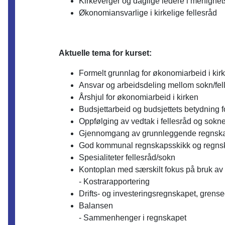
Kirkeverger og daglige ledere i menighe
Økonomiansvarlige i kirkelige fellesråd
Aktuelle tema for kurset:
Formelt grunnlag for økonomiarbeid i kir
Ansvar og arbeidsdeling mellom sokn/fell
Årshjul for økonomiarbeid i kirken
Budsjettarbeid og budsjettets betydning 
Oppfølging av vedtak i fellesråd og sok
Gjennomgang av grunnleggende regnska
God kommunal regnskapsskikk og regns
Spesialiteter fellesråd/sokn
Kontoplan med særskilt fokus på bruk av
- Kostrarapportering
Drifts- og investeringsregnskapet, grens
Balansen
- Sammenhenger i regnskapet