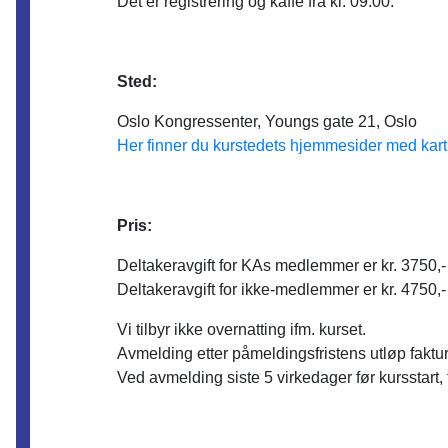
Det er registrering og kaffe fra kl. 09.00.
Sted:
Oslo Kongressenter, Youngs gate 21, Oslo
Her finner du kurstedets hjemmesider med kart
Pris:
Deltakeravgift for KAs medlemmer er kr. 3750,-
Deltakeravgift for ikke-medlemmer er kr. 4750,-
Vi tilbyr ikke overnatting ifm. kurset.
Avmelding etter påmeldingsfristens utløp faktu
Ved avmelding siste 5 virkedager før kursstart, f