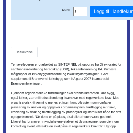
Antall:
Legg til Handlekur
Beskrivelse
Temaveilederen er utarbeidet av SINTEF NBL på oppdrag fra Direktoratet for 
samfunnssikkerhet og beredskap (DSB), Riksantikvaren og KA. Primære 
målgrupper er kirkebyggforvalterne og lokal tilsynsmyndighet.  Godt 
supplement til Brannvern i kirkebygg som KA ga ut 2007 i samarbeid 
Brannvernforeningen. 

Gjennom organisatoriske tilnærminger skal brannsikkerheten i alle bygg, 
også kirker, være tilfredsstillende og i samsvar med regelverkets krav. Med 
organisatorisk tilnærming menes et internkontrollsystem som omfatter 
plassering av ansvar og oppgaver i organisasjonen, kartlegging av risiko, 
etablering av tiltak og tilrettelegging av prosedyrer og instrukser både for drift 
og egenkontroll. Når dette er på plass, skal sikkerheten være god nok. 
Likevel har brannvernmyndighetene etablert et tilsynsregime, som gjennom 
kontroll og eventuell reaksjon skal påse at regelverkets krav blir fulgt opp.
